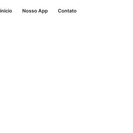
Ir
para
inicio
Nosso App
Contato
o
conteúdo